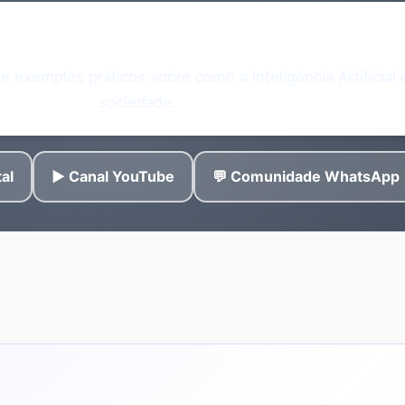
aber mais sobre IA em Portugal?
s e exemplos práticos sobre como a Inteligência Artificial
sociedade.
al
▶️ Canal YouTube
💬 Comunidade WhatsApp