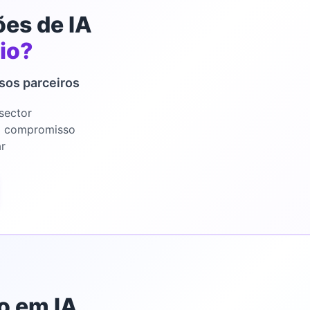
ões de IA
io?
sos parceiros
sector
m compromisso
r
o em IA