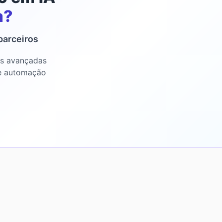
a?
parceiros
es avançadas
 e automação