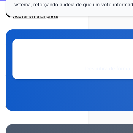
sistema, reforçando a ideia de que um voto informa
Adotar IA na Empresa
Encontrar Formação IA
E
Descubra de forma r
HUB da IA
Bolsa de Formadores