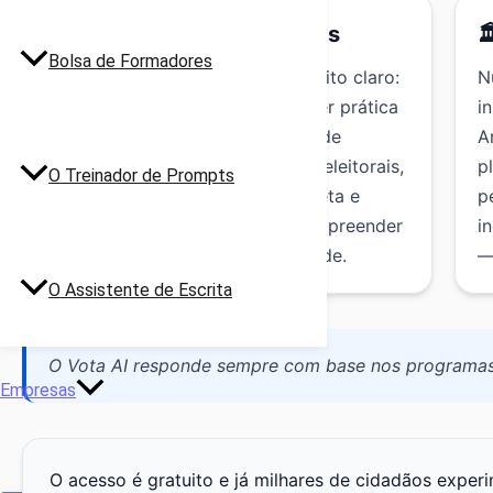
🎯 IA para facilitar escolhas

Bolsa de Formadores
O Vota AI nasceu com um propósito claro:
N
mostrar que a tecnologia pode ser prática
i
para todos os cidadãos. Em vez de
A
páginas e páginas de programas eleitorais,
p
O Treinador de Prompts
o sistema responde de forma direta e
p
fundamentada, ajudando-o a compreender
i
melhor o que cada partido defende.
—
O Assistente de Escrita
O Vota AI responde sempre com base nos programas o
Empresas
O acesso é gratuito e já milhares de cidadãos experi