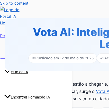
Skip to content
Vota AI: Inteli
Profissionais
L
📅
Publicado em 12 de maio de 2025
✍️
Ar
HUB da IA
As Eleições Legislativas de 2025 estão a chegar e
cheios de detalhes. Para simplificar, surge o
Vota A
Encontrar Formação IA
coloca a Inteligência Artificial ao serviço da cidada