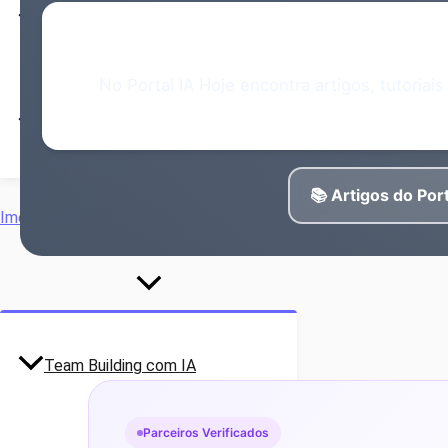
Estudos de Caso: Implementar IA
Quer s
No Portal IA Hoje encontra artigos, tutoriai
Simuladores
📚 Artigos do Port
Imersões
Team Building com IA
Parceiros Verificados