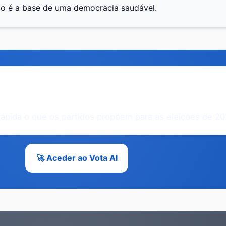
do é a base de uma democracia saudável.
xperimente o Vota AI
ápida o que os partidos propõem para as eleições de 2
🚀 Aceder ao Vota AI