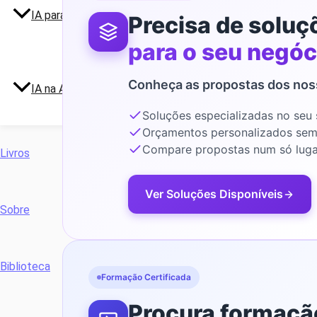
IA para Professores
Precisa de soluç
para o seu negóc
Conheça as propostas dos nos
IA na Azambuja
Soluções especializadas no seu 
Orçamentos personalizados se
Compare propostas num só luga
Livros
Ver Soluções Disponíveis
Sobre
Biblioteca
Formação Certificada
Procura formaçã