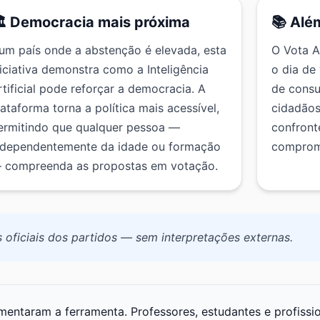
️ Democracia mais próxima
📚 Alé
um país onde a abstenção é elevada, esta
O Vota A
niciativa demonstra como a Inteligência
o dia de
rtificial pode reforçar a democracia. A
de consul
lataforma torna a política mais acessível,
cidadãos
ermitindo que qualquer pessoa —
confront
ndependentemente da idade ou formação
comprom
 compreenda as propostas em votação.
ficiais dos partidos — sem interpretações externas.
mentaram a ferramenta. Professores, estudantes e profissio