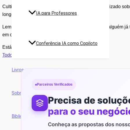
Cultiva a curiosidade para te manteres sempre atualizado sob
IA para Professores
longo do caminho.
Lembra-te de que, qualquer que seja a dificuldade, alguém já
em outras pessoas.
Conferência IA como Copiloto
Estás preparado(a) para começar?
Todos os artigos
Livros
Parceiros Verificados
Sobre
Precisa de soluçõ
para o seu negóci
Biblioteca
Conheça as propostas dos nosso