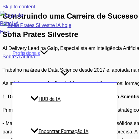
Skip to content
Construindo uma Carreira de Sucesso
Sofia Prates Silvestre
AI Delivery Lead na Galp, Especialista em Inteligência Artificia
Profissionais
Sobre a autora
Trabalho na área de Data Science desde 2017 e, apoiada na mi
As minhas recomendações dividem-se em três passos: formaçã
1. Domina os Fundamentos: A Base para um Data Scienti
HUB da IA
Primeiro, deves procurar definir um roadmap claro, estratégic
• Matemática e estatística – Adquirir conhecimentos sólidos 
Encontrar Formação IA
para entender e analisar dados de forma rigorosa e precisa. A 