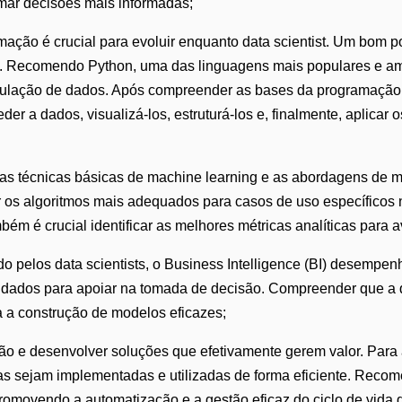
omar decisões mais informadas;
ção é crucial para evoluir enquanto data scientist. Um bom po
. Recomendo Python, uma das linguagens mais populares e amp
ipulação de dados. Após compreender as bases da programação,
der a dados, visualizá-los, estruturá-los e, finalmente, aplicar
s técnicas básicas de machine learning e as abordagens de mo
r os algoritmos mais adequados para casos de uso específicos 
m é crucial identificar as melhores métricas analíticas para a
 pelos data scientists, o Business Intelligence (BI) desempenh
s dados para apoiar na tomada de decisão. Compreender que a 
a a construção de modelos eficazes;
ão e desenvolver soluções que efetivamente gerem valor. Para 
as sejam implementadas e utilizadas de forma eficiente. Reco
romovendo a automatização e a gestão eficaz do ciclo de vida