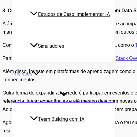
3. Constrói a Tua Rede: O Poder do Networking em Data 
Estudos de Caso: Implementar IA
A área de data science está em constante evolução, e acompan
mantenhas atualizado, troques ideias e aprendas com outros p
Começa por explorar podcasts e blogs de referência, como o
Simuladores
Participa ativamente em comunidades online, como
Stack Ove
Além disso, investe em plataformas de aprendizagem como o 
Imersões
conhecimentos.
Outra forma de expandir a tua rede é participar em eventos e
referência, trocar experiências e até mesmo descobrir novas 
Ao construíres e cultivares a tua rede, estarás mais bem prep
Team Building com IA
Agora que concluímos os três passos essenciais para o teu suc
resiliência.