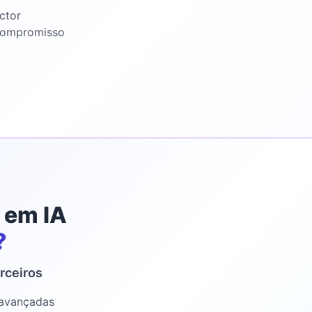
ctor
compromisso
 em IA
?
rceiros
 avançadas