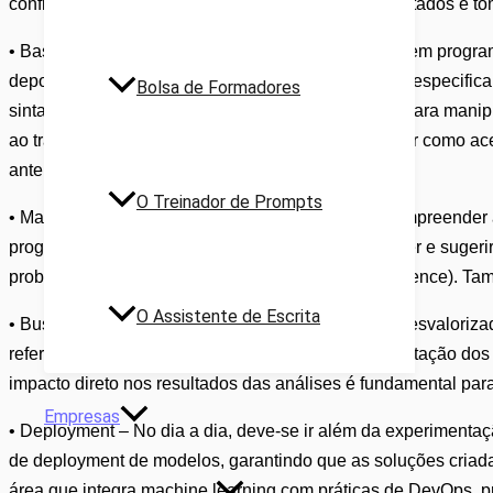
confiança permitem avaliar a significância dos resultados e t
• Bases de programação – Adquirir conhecimentos em programa
depois aprofundar uma linguagem de programação especifica
Bolsa de Formadores
sintaxe simples e uma vasta biblioteca de pacotes para man
ao trabalho de um data scientist. Isso inclui aprender como ace
anteriormente;
O Treinador de Prompts
• Machine Learning – Agora sim! É fundamental compreender a
programação mais utilizadas. É necessário conhecer e sugeri
problema de negócio para um problema de data science). També
O Assistente de Escrita
• Business Intelligence – Embora frequentemente desvalorizado
refere-se ao processo de recolha, análise e apresentação do
impacto direto nos resultados das análises é fundamental par
Empresas
• Deployment – No dia a dia, deve-se ir além da experimentaç
de deployment de modelos, garantindo que as soluções criad
área que integra machine learning com práticas de DevOps, p