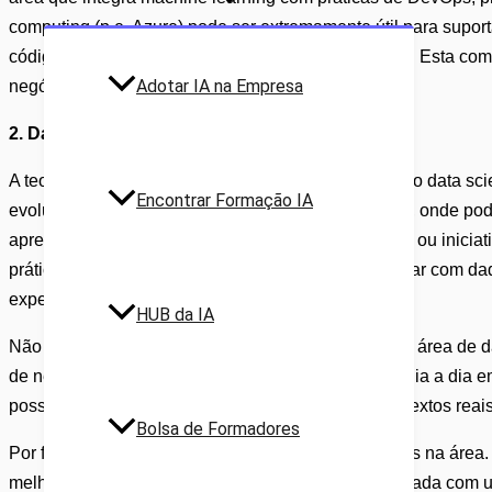
computing (p.e. Azure) pode ser extremamente útil para sup
código, através do uso de plataformas como GitHub. Esta com
Adotar IA na Empresa
negócio.
2. Da Teoria à Prática: Como Ganhar Experiência
A teoria é fundamental, mas, para evoluíres enquanto data sci
Encontrar Formação IA
evolução. Recomendo criares uma conta no GitHub, onde podes 
aprendidos. Além disso, plataformas como o Kaggle ou inicia
prática. Estes ambientes não só te permitem trabalhar com da
experimentar a clássica challenge do Titanic).
HUB da IA
Não tenhas receio de te candidatares a posições na área de d
de negócio, só são adquiridas estando próximo do dia a dia e
possível ao aplicar o conhecimento técnico em contextos reais
Bolsa de Formadores
Por fim, procura apoio de profissionais mais seniores na área
melhorares as tuas competências. A prática, combinada com um