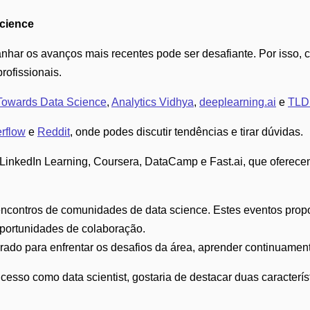
Science
har os avanços mais recentes pode ser desafiante. Por isso, c
rofissionais.
Towards Data Science
,
Analytics Vidhya
,
deeplearning.ai
e
TL
rflow
e
Reddit
, onde podes discutir tendências e tirar dúvidas.
LinkedIn Learning, Coursera, DataCamp e Fast.ai, que oferece
 encontros de comunidades de data science. Estes eventos prop
oportunidades de colaboração.
arado para enfrentar os desafios da área, aprender continuament
esso como data scientist, gostaria de destacar duas caracterís