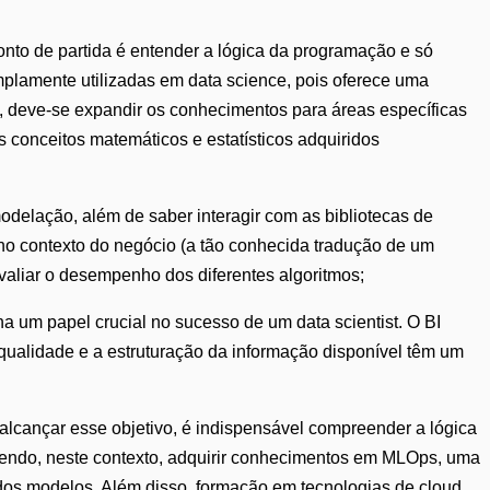
nto de partida é entender a lógica da programação e só
lamente utilizadas em data science, pois oferece uma
 deve-se expandir os conhecimentos para áreas específicas
 os conceitos matemáticos e estatísticos adquiridos
delação, além de saber interagir com as bibliotecas de
no contexto do negócio (a tão conhecida tradução de um
valiar o desempenho dos diferentes algoritmos;
a um papel crucial no sucesso de um data scientist. O BI
qualidade e a estruturação da informação disponível têm um
alcançar esse objetivo, é indispensável compreender a lógica
mendo, neste contexto, adquirir conhecimentos em MLOps, uma
 dos modelos. Além disso, formação em tecnologias de cloud