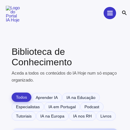
Skip
to
Sea
content
Biblioteca de
Conhecimento
Aceda a todos os conteúdos do IA Hoje num só espaço
organizado.
Todos
Aprender IA
IA na Educação
Especialistas
IA em Portugal
Podcast
Tutoriais
IA na Europa
IA nos RH
Livros