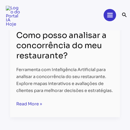
Skip
to
Se
content
Como
posso
Como posso analisar a
analisar
a
concorrência do meu
concorrência
restaurante?
do
meu
restaurante?
Ferramenta com Inteligência Artificial para
analisar a concorrência do seu restaurante.
Explore mapas interativos e avaliações de
clientes para melhorar decisões e estratégias.
Read More »