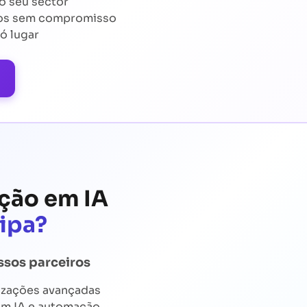
o seu sector
dos sem compromisso
ó lugar
ção em IA
uipa?
ssos parceiros
izações avançadas
em IA e automação