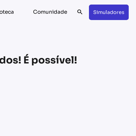
Search
ioteca
Comunidade
Simuladores
os! É possível!