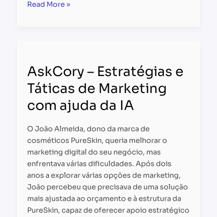
Read More »
AskCory
–
AskCory – Estratégias e
Estratégias
e
Táticas de Marketing
Táticas
com ajuda da IA
de
Marketing
com
O João Almeida, dono da marca de
ajuda
cosméticos PureSkin, queria melhorar o
da
marketing digital do seu negócio, mas
IA
enfrentava várias dificuldades. Após dois
anos a explorar várias opções de marketing,
João percebeu que precisava de uma solução
mais ajustada ao orçamento e à estrutura da
PureSkin, capaz de oferecer apoio estratégico