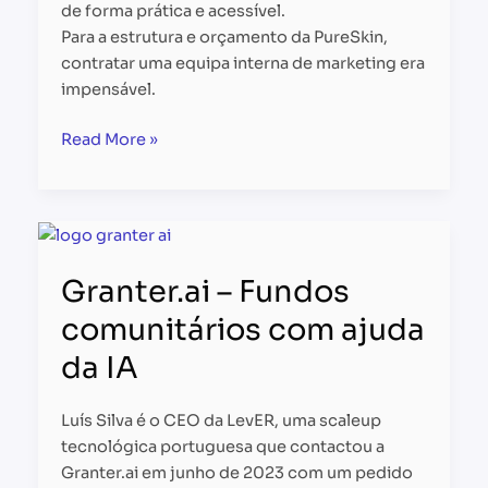
de forma prática e acessível.
Para a estrutura e orçamento da PureSkin,
contratar uma equipa interna de marketing era
impensável.
Read More »
Granter.ai
–
Granter.ai – Fundos
Fundos
comunitários
comunitários com ajuda
com
da IA
ajuda
da
IA
Luís Silva é o CEO da LevER, uma scaleup
tecnológica portuguesa que contactou a
Granter.ai em junho de 2023 com um pedido