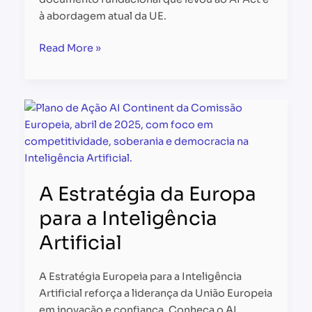
à abordagem atual da UE.
Read More »
A
Estratégia
da
Europa
para
A Estratégia da Europa
a
Inteligência
para a Inteligência
Artificial
Artificial
A Estratégia Europeia para a Inteligência
Artificial reforça a liderança da União Europeia
em inovação e confiança. Conheça o AI