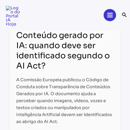
Skip
to
Se
content
Conteúdo
gerado
Conteúdo gerado por
por
IA:
IA: quando deve ser
quando
identificado segundo o
deve
ser
AI Act?
identificado
segundo
A Comissão Europeia publicou o Código de
o
Conduta sobre Transparência de Conteúdos
AI
Gerados por IA. O documento ajuda a
Act?
perceber quando imagens, vídeos, vozes e
textos criados ou manipulados por
Inteligência Artificial devem ser identificados
ao abrigo do AI Act.