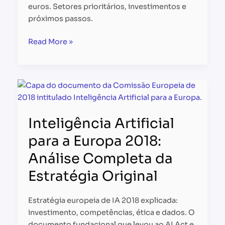
euros. Setores prioritários, investimentos e
próximos passos.
Read More »
Inteligência
Artificial
para
Inteligência Artificial
a
Europa
para a Europa 2018:
2018:
Análise Completa da
Análise
Completa
Estratégia Original
da
Estratégia
Estratégia europeia de IA 2018 explicada:
Original
investimento, competências, ética e dados. O
documento fundacional que levou ao AI Act e