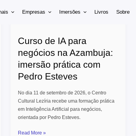
nais
Empresas
Imersões
Livros
Sobre
Curso
de
Curso de IA para
IA
para
negócios na Azambuja:
negócios
imersão prática com
na
Azambuja:
Pedro Esteves
imersão
prática
No dia 11 de setembro de 2026, o Centro
com
Cultural Lezíria recebe uma formação prática
Pedro
em Inteligência Artificial para negócios,
Esteves
orientada por Pedro Esteves.
Read More »