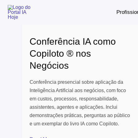
Skip
Profissio
to
content
Conferência
IA
Conferência IA como
como
Copiloto
Copiloto ® nos
®
Negócios
nos
Negócios
Conferência presencial sobre aplicação da
Inteligência Artificial aos negócios, com foco
em custos, processos, responsabilidade,
assistentes, agentes e aplicações. Inclui
demonstrações práticas, perguntas ao público
e um exemplar do livro IA como Copiloto.