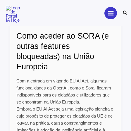
Skip
to
Sea
content
Como
aceder
Como aceder ao SORA (e
ao
SORA
outras features
(e
bloqueadas) na União
outras
features
Europeia
bloqueadas)
na
Com a entrada em vigor do EU AI Act, algumas
União
funcionalidades da OpenAI, como o Sora, ficaram
Europeia
indisponíveis para os cidadãos e utilizadores que
se encontram na União Europeia.
Embora o EU AI Act seja uma legislação pioneira e
cujo propósito de proteger os cidadãos da UE é de
louvar, na prática, causa constrangimentos e
limitações à adoção da inteligência artificial e à