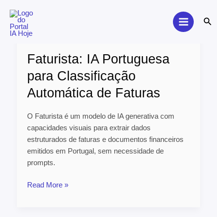
Skip
to
Sea
content
Faturista:
IA
Faturista: IA Portuguesa
Portuguesa
para
para Classificação
Classificação
Automática de Faturas
Automática
de
Faturas
O Faturista é um modelo de IA generativa com
capacidades visuais para extrair dados
estruturados de faturas e documentos financeiros
emitidos em Portugal, sem necessidade de
prompts.
Read More »