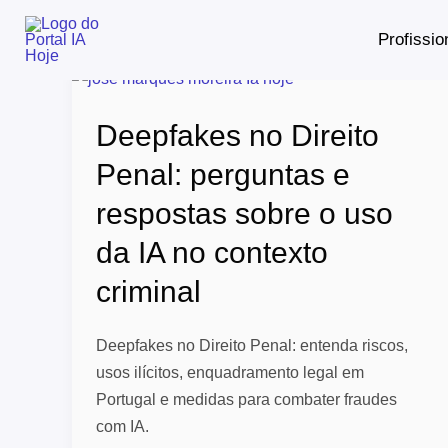
Skip
Profissio
to
content
Deepfakes
no
Deepfakes no Direito
Direito
Penal:
Penal: perguntas e
perguntas
respostas sobre o uso
e
respostas
da IA no contexto
sobre
criminal
o
uso
Deepfakes no Direito Penal: entenda riscos,
da
usos ilícitos, enquadramento legal em
IA
Portugal e medidas para combater fraudes
no
com IA.
contexto