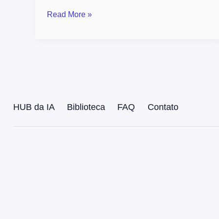
criminal
Read More »
HUB da IA
Biblioteca
FAQ
Contato