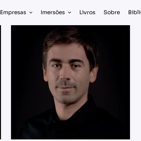
Empresas
Imersões
Livros
Sobre
Bibl
“Respirar”
Inteligência
Artificial:
Uma
Nova
Mentalidade
para
o
Futuro
Digital