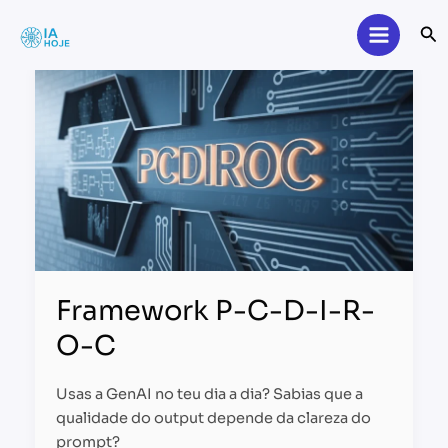
Skip
Se
to
content
Framework
P-
C-
D-
I-
R-
O-
C
Framework P-C-D-I-R-
O-C
Usas a GenAI no teu dia a dia? Sabias que a
qualidade do output depende da clareza do
prompt?