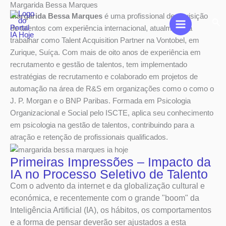
Margarida Bessa Marques
Skip
Margarida Bessa Marques
é uma profissional de aquisição
to
Sea
de talentos com experiência internacional, atualmente a
content
trabalhar como Talent Acquisition Partner na Vontobel, em
Zurique, Suíça. Com mais de oito anos de experiência em
recrutamento e gestão de talentos, tem implementado
estratégias de recrutamento e colaborado em projetos de
automação na área de R&S em organizações como o como o
J. P. Morgan e o BNP Paribas. Formada em Psicologia
Organizacional e Social pelo ISCTE, aplica seu conhecimento
em psicologia na gestão de talentos, contribuindo para a
atração e retenção de profissionais qualificados.
Primeiras Impressões – Impacto da
IA no Processo Seletivo de Talento
Com o advento da internet e da globalização cultural e
económica, e recentemente com o grande "boom" da
Inteligência Artificial (IA), os hábitos, os comportamentos
e a forma de pensar deverão ser ajustados a esta