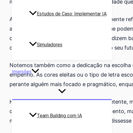
mais vagas, porque carecem da sensibilidade que
Estudos de Caso: Implementar IA
A forma como escrevemos espontaneamente reflet
autoanálise e o estilo de comunicação que podem
descrever o nosso percurso profissional dizem ba
Simuladores
documento elaborado por (quem sabe) o seu futuro
Notemos também como a dedicação na escolha e
Imersões
empenho. As cores eleitas ou o tipo de letra e
perante alguém mais focado e pragmático, enquan
Há, então, o risco de termos o CV competente, 
que permitiu ganhar tempo e posicionamento, m
Team Building com IA
num processo de recrutamento que condissesse m