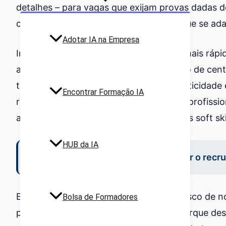
detalhes – para vagas que exijam provas dadas de
combina as valências das anteriores e que se ad
Adotar IA na Empresa
Importa ressalvar que escolher a ajuda mais ráp
apenas mais um CV semelhante, no meio de centen
toque, implica que abdiquemos da autenticidade e 
Encontrar Formação IA
responsabilidades que cada experiência profissio
avaliar elementos tão relevantes como as soft skill
HUB da IA
A falta de toque pessoal pode impedir o recrut
Essa falta de autenticidade aumenta o risco de 
Bolsa de Formadores
profissional tornam-se mais precisas, porque d