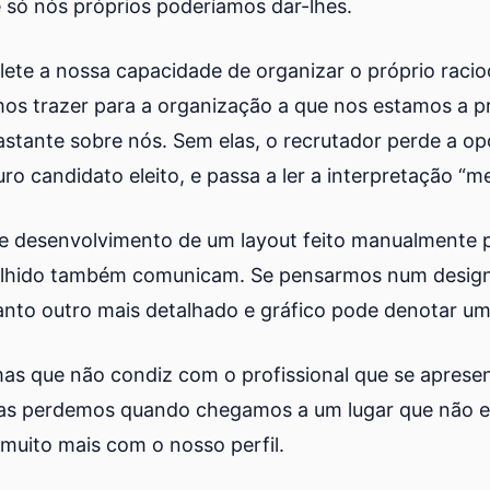
 só nós próprios poderíamos dar-lhes.
e a nossa capacidade de organizar o próprio racioc
os trazer para a organização a que nos estamos a pr
stante sobre nós. Sem elas, o recrutador perde a op
 candidato eleito, e passa a ler a interpretação “me
 desenvolvimento de um layout feito manualmente p
scolhido também comunicam. Se pensarmos num desig
to outro mais detalhado e gráfico pode denotar um 
mas que não condiz com o profissional que se apre
as perdemos quando chegamos a um lugar que não e
uito mais com o nosso perfil.