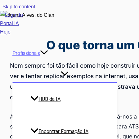
Skip to content
O que torna um 
Profissionais
Nem sempre foi tão fácil como hoje construir
ver e tentar replicar exemplos na internet, us
uma linguagem que por si só já demonstrava u
ou mais assertivo, por exemplo.
HUB da IA
Atualmente, a Inteligência Artificial (IA) dá-no
sair para o mercado laboral – otimizado para AT
Encontrar Formação IA
correta e um design, no mínimo, aceitável, que 