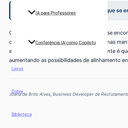
Como quase sempre, é no equilíbrio que se e
IA para Professores
Como quase sempre, é no equilíbrio que se encon
de um esboço a uma estrutura concisa, mas man
Conferência IA como Copiloto
e paixão que toquem quem lê. O importante é qu
aumentando as possibilidades de alinhamento entr
Livros
Sobre
Joana de Brito Alves, Business Developer de Recrutament
Biblioteca