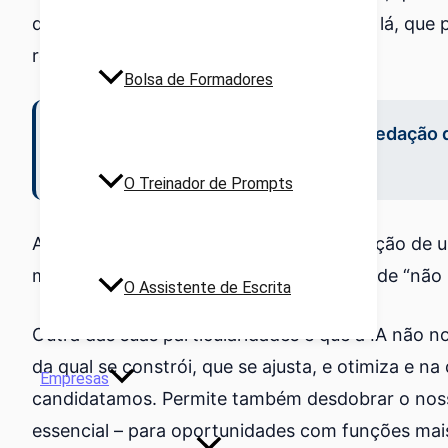
destacar as nossas características estão lá, que
recrutador.
Bolsa de Formadores
Atualizar o currículo deixou de ser a redaçã
mercado.
O Treinador de Prompts
Atualizar o currículo deixou de ser a redação d
muitas delongas, nos permite ir a tempo de “não
O Assistente de Escrita
Outra das suas particularidades é que a IA não n
da qual se constrói, que se ajusta, e otimiza e 
Empresas
candidatamos. Permite também desdobrar o noss
essencial – para oportunidades com funções mais