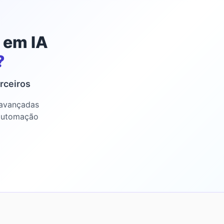
 em IA
?
rceiros
 avançadas
 automação