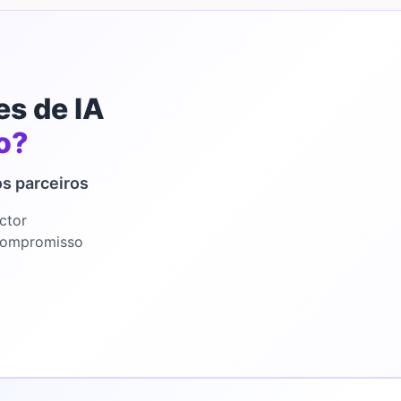
es de IA
o?
s parceiros
ctor
compromisso