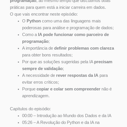
programação
, ao mesmo tempo que discutimos boas
práticas para quem está a iniciar carreira em dados.
O que vais encontrar neste episódio:
O
Python
como uma das linguagens mais
poderosas para análise e programação de dados;
Como a
IA pode funcionar como parceiro de
programação
;
A importância de
definir problemas com clareza
para obter bons resultados;
Por que as soluções sugeridas pela IA
precisam
sempre de validação
;
A necessidade de
rever respostas da IA
para
evitar erros críticos;
Porque
copiar e colar sem compreender
não é
aprendizagem.
Capítulos do episódio:
00:00 – Introdução ao Mundo dos Dados e da IA
05:26 – A Revolução do Python e da IA na