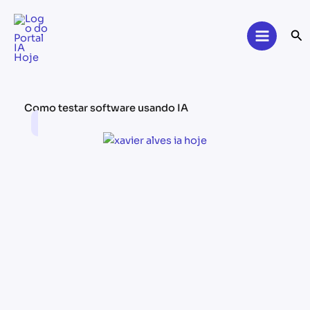
Skip
to
Se
content
Como testar software usando IA