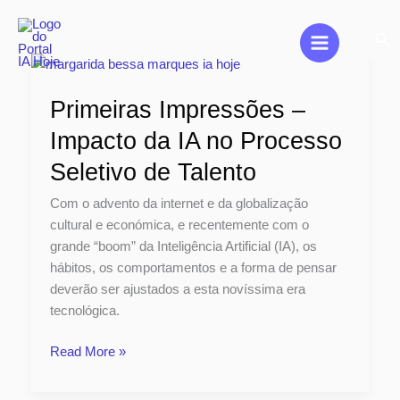
Skip
to
Sea
content
Primeiras
Impressões
Primeiras Impressões –
–
Impacto
Impacto da IA no Processo
da
Seletivo de Talento
IA
no
Com o advento da internet e da globalização
Processo
cultural e económica, e recentemente com o
Seletivo
grande “boom” da Inteligência Artificial (IA), os
de
hábitos, os comportamentos e a forma de pensar
Talento
deverão ser ajustados a esta novíssima era
tecnológica.
Read More »