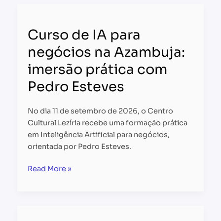
Curso
de
Curso de IA para
IA
para
negócios na Azambuja:
negócios
imersão prática com
na
Azambuja:
Pedro Esteves
imersão
prática
No dia 11 de setembro de 2026, o Centro
com
Cultural Lezíria recebe uma formação prática
Pedro
em Inteligência Artificial para negócios,
Esteves
orientada por Pedro Esteves.
Read More »
HUB