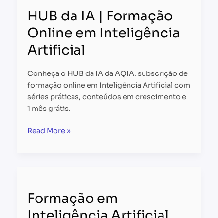
da
HUB da IA | Formação
IA
|
Online em Inteligência
Formação
Artificial
Online
em
Inteligência
Conheça o HUB da IA da AQIA: subscrição de
Artificial
formação online em Inteligência Artificial com
séries práticas, conteúdos em crescimento e
1 mês grátis.
Read More »
Formação
em
Formação em
Inteligência
Artificial
Inteligência Artificial