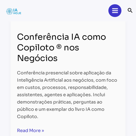
Skip
Se
to
content
Conferência
IA
Conferência IA como
como
Copiloto
Copiloto ® nos
®
Negócios
nos
Negócios
Conferência presencial sobre aplicação da
Inteligência Artificial aos negócios, com foco
em custos, processos, responsabilidade,
assistentes, agentes e aplicações. Inclui
demonstrações práticas, perguntas ao
público e um exemplar do livro IA como
Copiloto.
Read More »