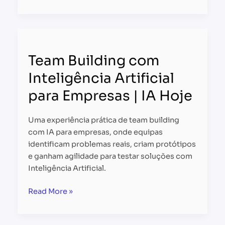
Team
Building
Team Building com
com
Inteligência
Inteligência Artificial
Artificial
para Empresas | IA Hoje
para
Empresas
|
Uma experiência prática de team building
IA
com IA para empresas, onde equipas
Hoje
identificam problemas reais, criam protótipos
e ganham agilidade para testar soluções com
Inteligência Artificial.
Read More »