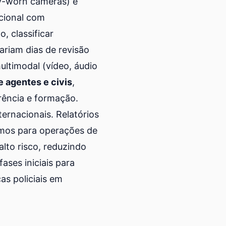
dy-worn cameras) e
cional com
, classificar
riam dias de revisão
ltimodal (vídeo, áudio
 agentes e civis
,
rência e formação.
ernacionais. Relatórios
mos para operações de
lto risco, reduzindo
ses iniciais para
s policiais em