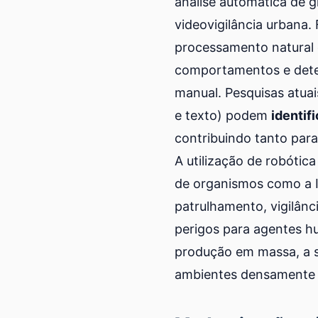
análise automática de 
videovigilância urbana
processamento natural 
comportamentos e detet
manual. Pesquisas atua
e texto) podem
identif
contribuindo tanto par
A utilização de robótic
de organismos como a 
patrulhamento, vigilânc
perigos para agentes hu
produção em massa, a s
ambientes densamente u