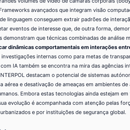
grandes volumes de vídeo de câmaras corporais (bo
. Frameworks avançados que integram visão computa
de linguagem conseguem extrair padrões de interação
ar eventos de interesse que, de outra forma, demora
is demonstram que técnicas combinadas de análise mu
icar dinâmicas comportamentais em interações entre
a investigações internas como para metas de transpa
a com IA também se encontra na mira das agências int
INTERPOL destacam o potencial de sistemas autóno
ia aérea e desativação de ameaças em ambientes de a
manos. Embora estas tecnologias ainda estejam em fa
ua evolução é acompanhada com atenção pelas força
rbanizados e por instituições de segurança global.