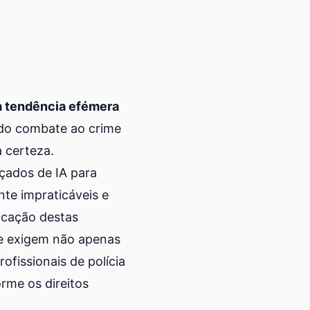
a tendência efémera
do combate ao crime
a certeza.
çados de IA para
te impraticáveis e
icação destas
que exigem não apenas
fissionais de polícia
rme os direitos