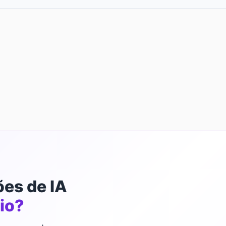
ões de IA
io?